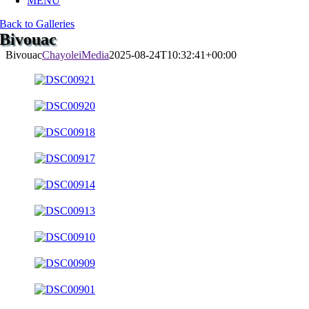
MENU
Back to Galleries
Bivouac
Bivouac
ChayoleiMedia
2025-08-24T10:32:41+00:00