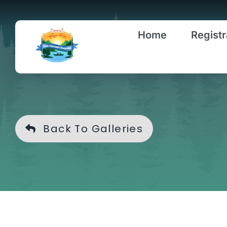
Skip
to
Home
Registr
content
Back To Galleries