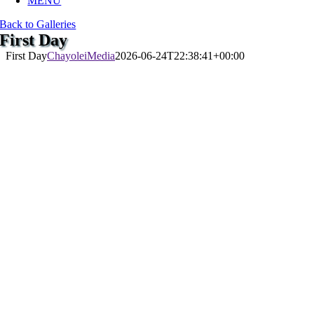
MENU
Back to Galleries
First Day
First Day
ChayoleiMedia
2026-06-24T22:38:41+00:00