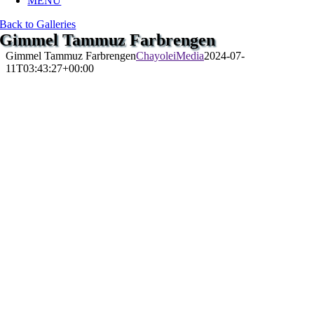
MENU
Back to Galleries
Gimmel Tammuz Farbrengen
Gimmel Tammuz Farbrengen
ChayoleiMedia
2024-07-
11T03:43:27+00:00