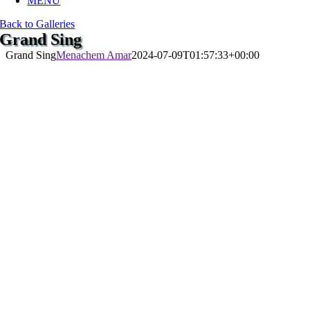
MENU
Back to Galleries
Grand Sing
Grand Sing
Menachem Amar
2024-07-09T01:57:33+00:00