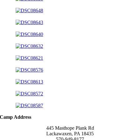
Camp Address
445 Masthope Plank Rd
Lackawaxen, PA 18435
570-949-8177