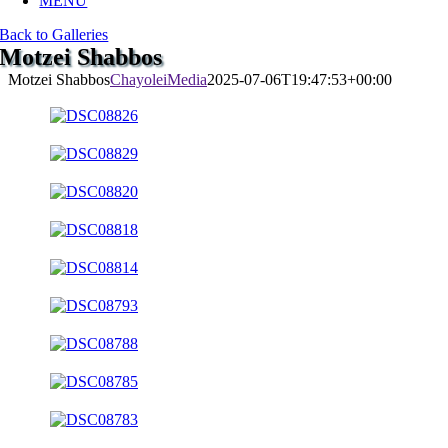
MENU
Back to Galleries
Motzei Shabbos
Motzei Shabbos
ChayoleiMedia
2025-07-06T19:47:53+00:00