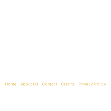
ess
Ne
k Rd
31
8435
Home
|
About Us
|
Contact
|
Credits
|
Privacy Policy
יחי אדוננו מורנו ורבינו מלך המשיח לעולם ועד