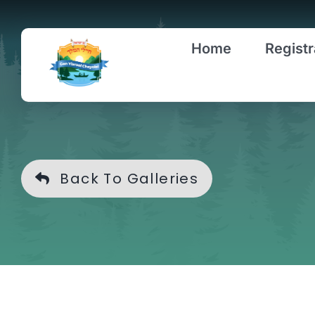
Skip
to
Home
Registr
content
Back To Galleries