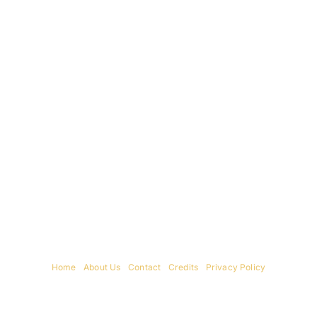
Camp Address
New York Office
445 Masthope Plank Rd
319 Kingston Avenue
Lackawaxen, PA 18435
Brooklyn, NY 11213
570-949-8177
718-221-0770
Home
|
About Us
|
Contact
|
Credits
|
Privacy Policy
יחי אדוננו מורנו ורבינו מלך המשיח לעולם ועד