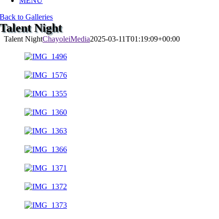
MENU
Back to Galleries
Talent Night
Talent Night
ChayoleiMedia
2025-03-11T01:19:09+00:00