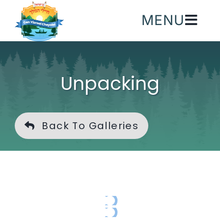
Skip
MENU
to
content
Unpacking
Back To Galleries