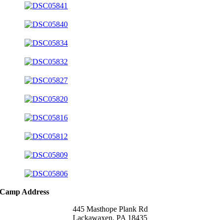
Camp Address
445 Masthope Plank Rd
Lackawaxen, PA 18435