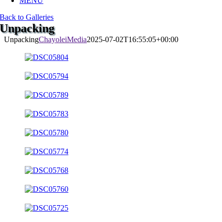
MENU
Back to Galleries
Unpacking
Unpacking
ChayoleiMedia
2025-07-02T16:55:05+00:00